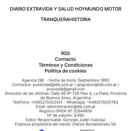
DIARIO EXTRA
VIDA Y SALUD HOY
MUNDO MOTOR
TRANQUERA
HISTORIA
RSS
Contacto
Términos y Condiciones
Política de cookies
Agencia DIB - Fecha de Inicio: Septiembre 1993
Contactos:
publicidad@dib.com.ar
/
vpignaton@dib.com.ar
/
avisosdib@gmail.com
Dirección de las oficinas: Calle 48 Nº 726 Piso 4, La Plata; Provincia
de Buenos Aires, Argentina
Teléfono: +5492215022421 - Whatsapp: +5492215031783
Email:
administracion@dib.com.ar
Registro DNDA Nº 32644856
Nº de edición: 9.890
Editor Responsable: Gonzalo Julián Irazoqui
Empresa propietaria del medio: Diarios Bonaerenses SA