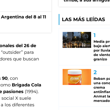
timba, a sus amigos
Argentina del 8 al 11
LAS MÁS LEÍDAS
Media pr
ionales del 26 de
bajo aler
por lluvi
a “outsider” para
de viento
ladores que buscan
granizo
s 90
, con
Roban pa
una cono
a como
Brigada Cola
crema
e pasiones
(1994).
antiinfla
Anmat la 
 social X suele
mercado
a los diferentes