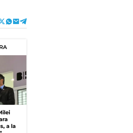
ORA
Milei
ara
, a la