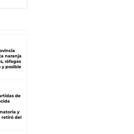
"
ovincia
ta naranja
as, ráfagas
 y posible
rtidas de
cida
matoria y
retiró del