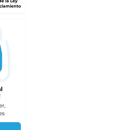
de la Ley
ciamiento
l
!
er,
es