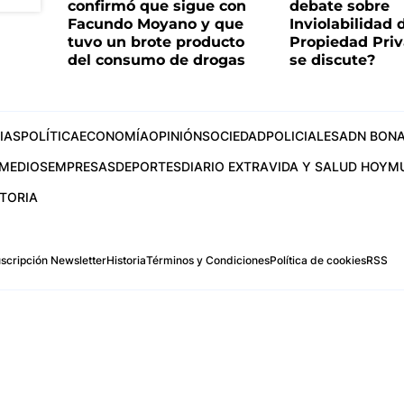
confirmó que sigue con
debate sobre
Facundo Moyano y que
Inviolabilidad 
tuvo un brote producto
Propiedad Priv
del consumo de drogas
se discute?
IAS
POLÍTICA
ECONOMÍA
OPINIÓN
SOCIEDAD
POLICIALES
ADN BONA
MEDIOS
EMPRESAS
DEPORTES
DIARIO EXTRA
VIDA Y SALUD HOY
M
STORIA
scripción Newsletter
Historia
Términos y Condiciones
Política de cookies
RSS
.com
os Aires, Argentina