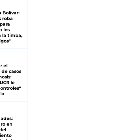
n Bolívar:
s roba
 para
a los
 la timba,
igos"
r el
 de casos
nosis:
 UCR le
ontroles"
ia
dades:
ro en
del
iento