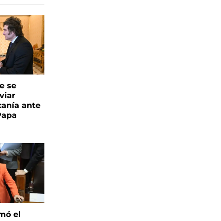
e se
viar
canía ante
 Papa
mó el