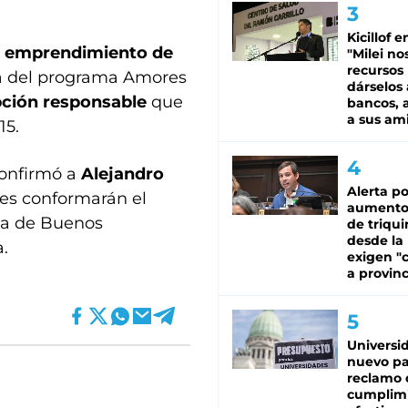
Kicillof e
n
emprendimiento de
"Milei no
recursos
ra del programa Amores
dárselos 
ción responsable
que
bancos, a
a sus am
15.
confirmó a
Alejandro
Alerta po
es conformarán el
aumento
cia de Buenos
de triqui
desde la
.
exigen "c
a provinc
Universi
nuevo pa
reclamo 
cumplim