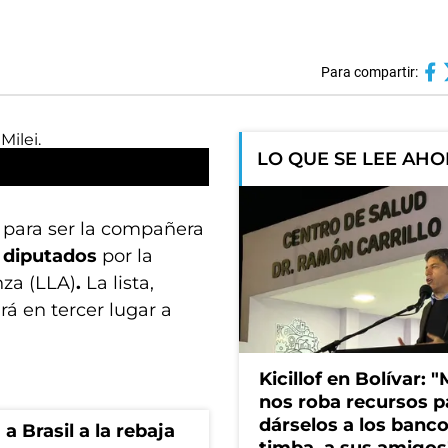
Para compartir:
LO QUE SE LEE AH
para ser la compañera
e
diputados
por la
nza (LLA)
.
La lista,
á en tercer lugar a
Kicillof en Bolívar: "
nos roba recursos p
dárselos a los bancos
 Brasil a la rebaja