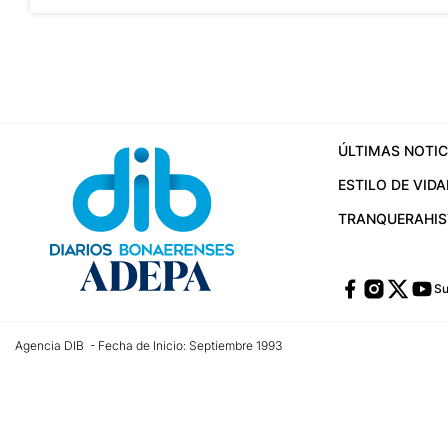
ÚLTIMAS NOTIC
ESTILO DE VIDA
TRANQUERA
HI
Su
Agencia DIB - Fecha de Inicio: Septiembre 1993
Contactos:
publicidad@dib.com.ar
/
vpignaton@dib.com.ar
/
avisosdib@gmail
Dirección de las oficinas: Calle 48 Nº 726 Piso 4, La Plata; Provincia de Buen
Teléfono: +5492215022421 - Whatsapp: +5492215031783
Email:
administracion@dib.com.ar
Registro DNDA Nº 32644856
Nº de edición: 9.890