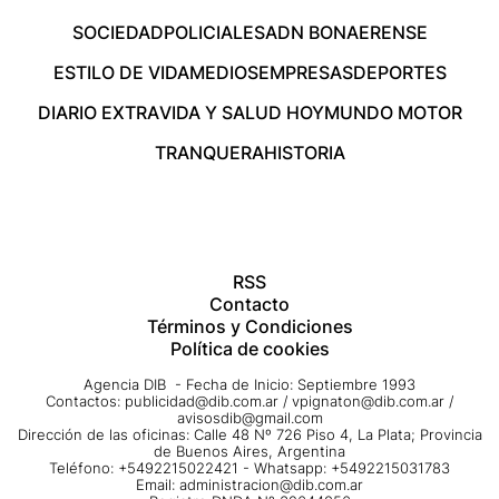
SOCIEDAD
POLICIALES
ADN BONAERENSE
ESTILO DE VIDA
MEDIOS
EMPRESAS
DEPORTES
DIARIO EXTRA
VIDA Y SALUD HOY
MUNDO MOTOR
TRANQUERA
HISTORIA
RSS
Contacto
Términos y Condiciones
Política de cookies
Agencia DIB - Fecha de Inicio: Septiembre 1993
Contactos:
publicidad@dib.com.ar
/
vpignaton@dib.com.ar
/
avisosdib@gmail.com
Dirección de las oficinas: Calle 48 Nº 726 Piso 4, La Plata; Provincia
de Buenos Aires, Argentina
Teléfono: +5492215022421 - Whatsapp: +5492215031783
Email:
administracion@dib.com.ar