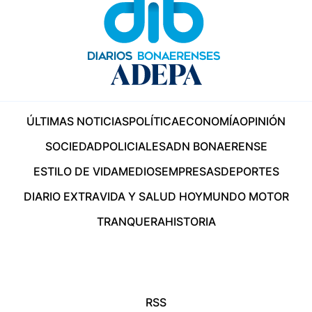
ÚLTIMAS NOTICIAS
POLÍTICA
ECONOMÍA
OPINIÓN
SOCIEDAD
POLICIALES
ADN BONAERENSE
ESTILO DE VIDA
MEDIOS
EMPRESAS
DEPORTES
DIARIO EXTRA
VIDA Y SALUD HOY
MUNDO MOTOR
TRANQUERA
HISTORIA
RSS