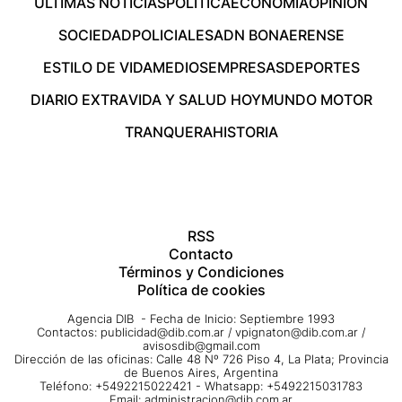
ÚLTIMAS NOTICIAS
POLÍTICA
ECONOMÍA
OPINIÓN
SOCIEDAD
POLICIALES
ADN BONAERENSE
ESTILO DE VIDA
MEDIOS
EMPRESAS
DEPORTES
DIARIO EXTRA
VIDA Y SALUD HOY
MUNDO MOTOR
TRANQUERA
HISTORIA
RSS
Contacto
Términos y Condiciones
Política de cookies
Agencia DIB - Fecha de Inicio: Septiembre 1993
Contactos:
publicidad@dib.com.ar
/
vpignaton@dib.com.ar
/
avisosdib@gmail.com
Dirección de las oficinas: Calle 48 Nº 726 Piso 4, La Plata; Provincia
de Buenos Aires, Argentina
Teléfono: +5492215022421 - Whatsapp: +5492215031783
Email:
administracion@dib.com.ar