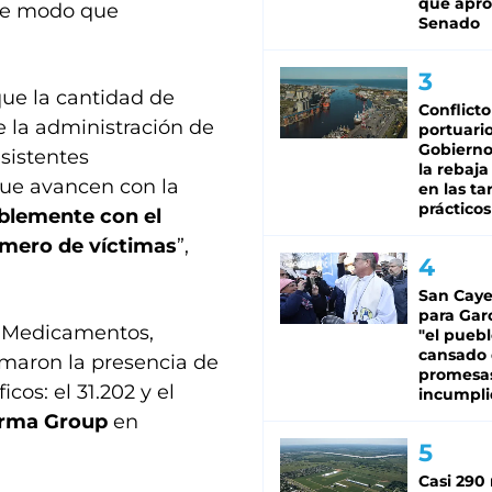
que apro
de modo que
Senado
ue la cantidad de
Conflicto
 la administración de
portuario
Gobierno 
esistentes
la rebaja
ue avancen con la
en las tar
prácticos
blemente con el
úmero de víctimas
”,
San Caye
para Gar
e Medicamentos,
"el puebl
cansado
maron la presencia de
promesa
cos: el 31.202 y el
incumpli
arma Group
en
Casi 290 