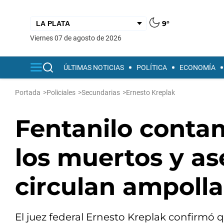
9°
viernes 07 de agosto de 2026
ÚLTIMAS NOTICIAS
POLÍTICA
ECONOMÍA
Portada
>
Policiales
>
Secundarias
>
Ernesto Kreplak
Fentanilo contam
los muertos y a
circulan ampoll
El juez federal Ernesto Kreplak confirmó