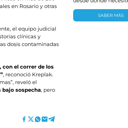
desde donde necesit
ales en Rosario y otras
SABER MÁS
nte, el equipo judicial
orias clínicas y
 las dosis contaminadas
con el correr de los
r”
, reconoció Kreplak.
mas”, reveló el
s bajo sospecha
, pero