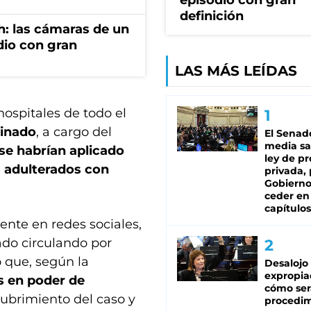
episodio con gran
definición
h: las cámaras de un
dio con gran
LAS MÁS LEÍDAS
hospitales de todo el
minado
, a cargo del
El Senad
media sa
se habrían aplicado
ley de p
s adulterados con
privada, 
Gobierno
ceder en
capítulos
ente en redes sociales,
do circulando por
ó que, según la
Desalojo
expropia
s en poder de
cómo ser
cubrimiento del caso y
procedi