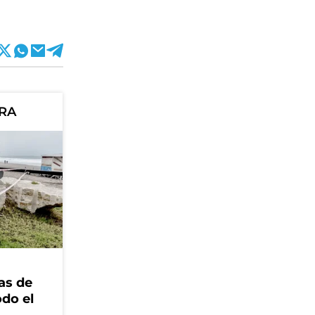
ORA
as de
odo el