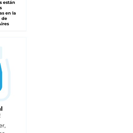
s están
s
as en la
a de
ires
l
!
er,