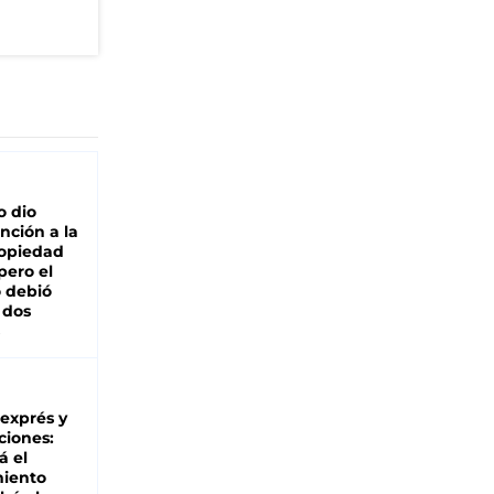
o dio
nción a la
ropiedad
pero el
 debió
 dos
 exprés y
ciones:
á el
miento