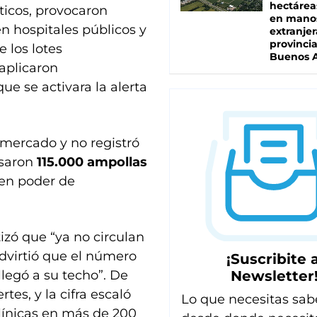
hectárea
óticos, provocaron
en mano
n hospitales públicos y
extranjer
provinci
 los lotes
Buenos A
 aplicaron
 se activara la alerta
l mercado y no registró
isaron
115.000 ampollas
en poder de
izó que “ya no circulan
dvirtió que el número
¡Suscribite a
Newsletter
legó a su techo”. De
es, y la cifra escaló
Lo que necesitas sab
clínicas en más de 200