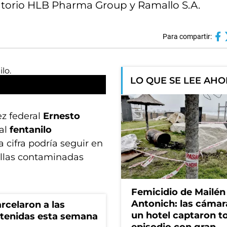
oratorio HLB Pharma Group y Ramallo S.A.
Para compartir:
LO QUE SE LEE AH
z federal
Ernesto
al
fentanilo
 cifra podría seguir en
llas contaminadas
Femicidio de Mailén
Antonich: las cámar
rcelaron a las
un hotel captaron t
tenidas esta semana