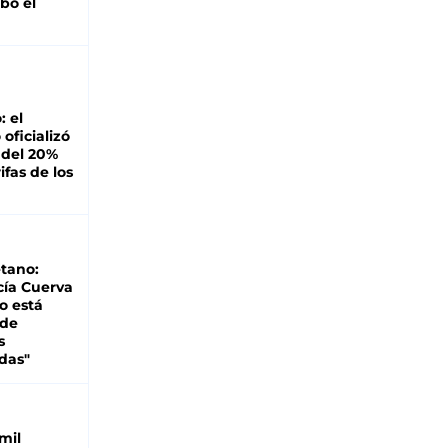
bó el
: el
oficializó
 del 20%
ifas de los
tano:
cía Cuerva
o está
 de
s
das"
mil