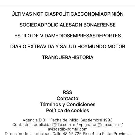
ÚLTIMAS NOTICIAS
POLÍTICA
ECONOMÍA
OPINIÓN
SOCIEDAD
POLICIALES
ADN BONAERENSE
ESTILO DE VIDA
MEDIOS
EMPRESAS
DEPORTES
DIARIO EXTRA
VIDA Y SALUD HOY
MUNDO MOTOR
TRANQUERA
HISTORIA
RSS
Contacto
Términos y Condiciones
Política de cookies
Agencia DIB - Fecha de Inicio: Septiembre 1993
Contactos:
publicidad@dib.com.ar
/
vpignaton@dib.com.ar
/
avisosdib@gmail.com
Dirección de las oficinas: Calle 48 Nº 726 Piso 4, La Plata; Provincia