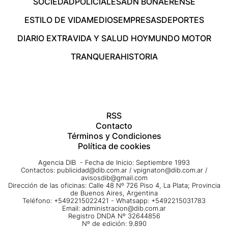
SOCIEDAD
POLICIALES
ADN BONAERENSE
ESTILO DE VIDA
MEDIOS
EMPRESAS
DEPORTES
DIARIO EXTRA
VIDA Y SALUD HOY
MUNDO MOTOR
TRANQUERA
HISTORIA
RSS
Contacto
Términos y Condiciones
Política de cookies
Agencia DIB - Fecha de Inicio: Septiembre 1993
Contactos:
publicidad@dib.com.ar
/
vpignaton@dib.com.ar
/
avisosdib@gmail.com
Dirección de las oficinas: Calle 48 Nº 726 Piso 4, La Plata; Provincia
de Buenos Aires, Argentina
Teléfono: +5492215022421 - Whatsapp: +5492215031783
Email:
administracion@dib.com.ar
Registro DNDA Nº 32644856
Nº de edición: 9.890