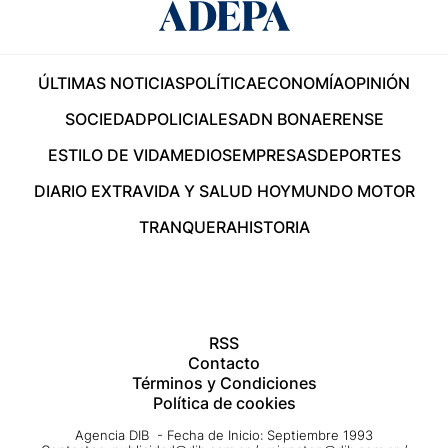
ÚLTIMAS NOTICIAS
POLÍTICA
ECONOMÍA
OPINIÓN
SOCIEDAD
POLICIALES
ADN BONAERENSE
ESTILO DE VIDA
MEDIOS
EMPRESAS
DEPORTES
DIARIO EXTRA
VIDA Y SALUD HOY
MUNDO MOTOR
TRANQUERA
HISTORIA
RSS
Contacto
Términos y Condiciones
Política de cookies
Agencia DIB - Fecha de Inicio: Septiembre 1993