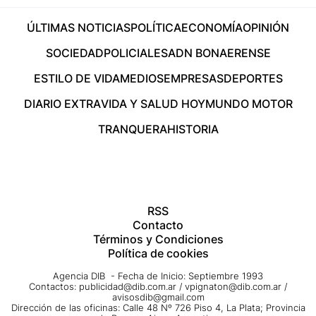
ÚLTIMAS NOTICIAS
POLÍTICA
ECONOMÍA
OPINIÓN
SOCIEDAD
POLICIALES
ADN BONAERENSE
ESTILO DE VIDA
MEDIOS
EMPRESAS
DEPORTES
DIARIO EXTRA
VIDA Y SALUD HOY
MUNDO MOTOR
TRANQUERA
HISTORIA
RSS
Contacto
Términos y Condiciones
Política de cookies
Agencia DIB - Fecha de Inicio: Septiembre 1993
Contactos:
publicidad@dib.com.ar
/
vpignaton@dib.com.ar
/
avisosdib@gmail.com
Dirección de las oficinas: Calle 48 Nº 726 Piso 4, La Plata; Provincia