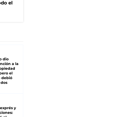
odo el
o dio
nción a la
ropiedad
pero el
 debió
 dos
 exprés y
ciones: