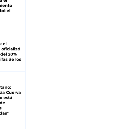
á el
miento
bó el
: el
oficializó
 del 20%
ifas de los
tano:
cía Cuerva
o está
 de
s
das"