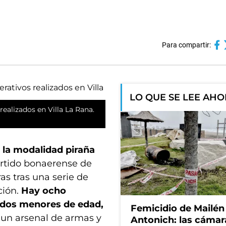
Para compartir:
LO QUE SE LEE AH
ealizados en Villa La Rana.
 la modalidad piraña
artido bonaerense de
as tras una serie de
ción.
Hay ocho
y dos menores de edad,
Femicidio de Mailén
ó un arsenal de armas y
Antonich: las cámar