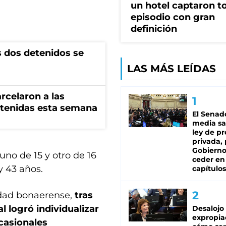
un hotel captaron t
episodio con gran
definición
s dos detenidos se
LAS MÁS LEÍDAS
rcelaron a las
tenidas esta semana
El Senad
media sa
ley de p
privada, 
Gobierno
no de 15 y otro de 16
ceder en
y 43 años.
capítulos
idad bonaerense,
tras
al logró individualizar
Desalojo
expropia
casionales