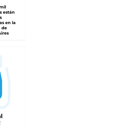
mil
s están
s
as en la
a de
ires
l
!