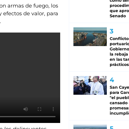
cómo ser
n armas de fuego, los
procedi
que apro
efectos de valor, para
Senado
.
Conflicto
portuario
Gobierno 
la rebaja
en las tar
prácticos
San Caye
para Gar
"el puebl
cansado
promesa
incumpli
 los delincuentes