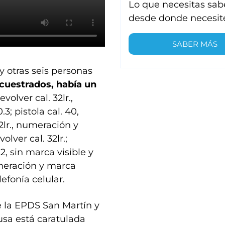
Lo que necesitas sab
desde donde necesit
SABER MÁS
 otras seis personas
cuestrados, había un
revolver cal. 32lr.,
3; pistola cal. 40,
2lr., numeración y
lver cal. 32lr.;
, sin marca visible y
umeración y marca
efonía celular.
e la EPDS San Martín y
usa está caratulada