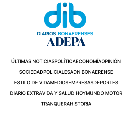
ÚLTIMAS NOTICIAS
POLÍTICA
ECONOMÍA
OPINIÓN
SOCIEDAD
POLICIALES
ADN BONAERENSE
ESTILO DE VIDA
MEDIOS
EMPRESAS
DEPORTES
DIARIO EXTRA
VIDA Y SALUD HOY
MUNDO MOTOR
TRANQUERA
HISTORIA