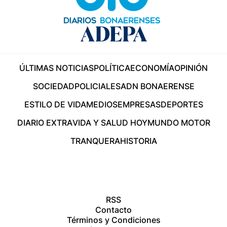
ÚLTIMAS NOTICIAS
POLÍTICA
ECONOMÍA
OPINIÓN
SOCIEDAD
POLICIALES
ADN BONAERENSE
ESTILO DE VIDA
MEDIOS
EMPRESAS
DEPORTES
DIARIO EXTRA
VIDA Y SALUD HOY
MUNDO MOTOR
TRANQUERA
HISTORIA
RSS
Contacto
Términos y Condiciones