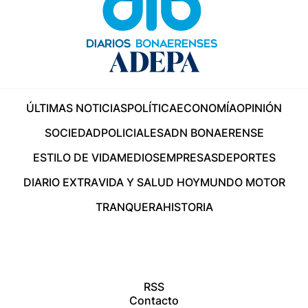
ÚLTIMAS NOTICIAS
POLÍTICA
ECONOMÍA
OPINIÓN
SOCIEDAD
POLICIALES
ADN BONAERENSE
ESTILO DE VIDA
MEDIOS
EMPRESAS
DEPORTES
DIARIO EXTRA
VIDA Y SALUD HOY
MUNDO MOTOR
TRANQUERA
HISTORIA
RSS
Contacto