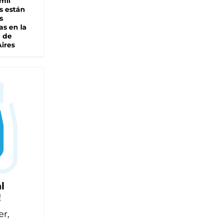
mil
s están
s
as en la
a de
ires
l
!
er,