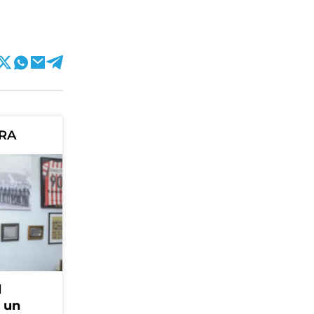
ORA
l
, un