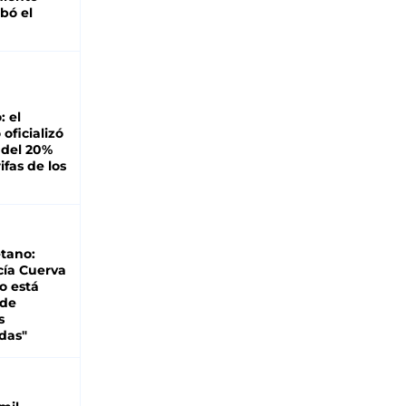
bó el
: el
oficializó
 del 20%
ifas de los
tano:
cía Cuerva
o está
 de
s
das"