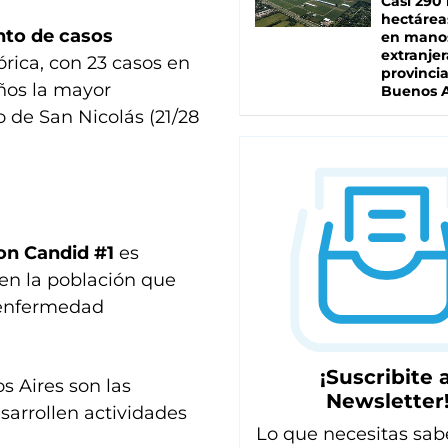
Casi 290 
hectárea
nto de casos
en mano
extranjer
órica, con 23 casos en
provinci
ños la mayor
Buenos A
 de San Nicolás (21/28
con Candid #1
es
en la población que
a enfermedad
¡Suscribite a
s Aires son las
Newsletter
sarrollen actividades
Lo que necesitas sab