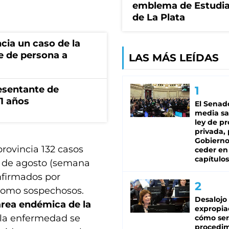
emblema de Estudi
de La Plata
cia un caso de la
e de persona a
LAS MÁS LEÍDAS
esentante de
1 años
El Senad
media sa
ley de p
privada, 
Gobierno
provincia 132 casos
ceder en
capítulos
 de agosto (semana
nfirmados por
 como sospechosos.
Desalojo
área endémica de la
expropia
e la enfermedad se
cómo ser
procedi