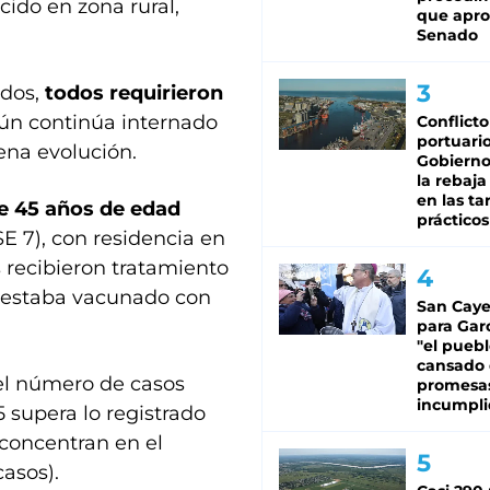
ido en zona rural,
que apro
Senado
ados,
todos requirieron
aún continúa internado
Conflicto
portuario
uena evolución.
Gobierno 
la rebaja
en las tar
e 45 años de edad
prácticos
E 7), con residencia en
 recibieron tratamiento
 estaba vacunado con
San Caye
para Gar
"el puebl
cansado
 el número de casos
promesa
incumpli
 supera lo registrado
 concentran en el
casos).