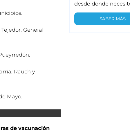
desde donde necesit
nicipios.
SABER MÁS
s Tejedor, General
 Pueyrredón.
varría, Rauch y
 de Mayo.
uras de vacunación