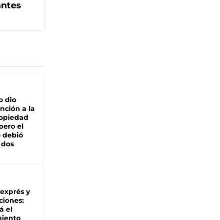
antes
o dio
nción a la
ropiedad
pero el
 debió
 dos
 exprés y
ciones:
á el
miento