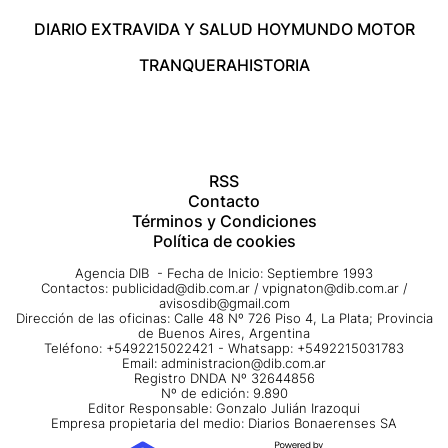
DIARIO EXTRA
VIDA Y SALUD HOY
MUNDO MOTOR
TRANQUERA
HISTORIA
RSS
Contacto
Términos y Condiciones
Política de cookies
Agencia DIB - Fecha de Inicio: Septiembre 1993
Contactos:
publicidad@dib.com.ar
/
vpignaton@dib.com.ar
/
avisosdib@gmail.com
Dirección de las oficinas: Calle 48 Nº 726 Piso 4, La Plata; Provincia
de Buenos Aires, Argentina
Teléfono: +5492215022421 - Whatsapp: +5492215031783
Email:
administracion@dib.com.ar
Registro DNDA Nº 32644856
Nº de edición: 9.890
Editor Responsable: Gonzalo Julián Irazoqui
Empresa propietaria del medio: Diarios Bonaerenses SA