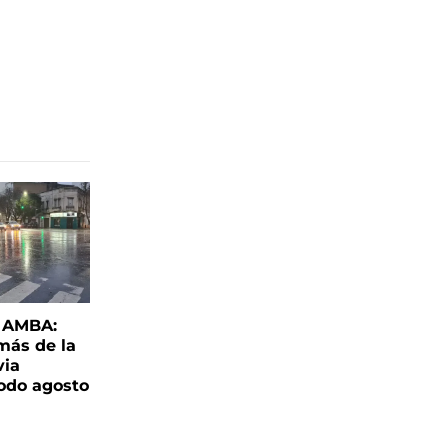
l AMBA:
más de la
via
todo agosto