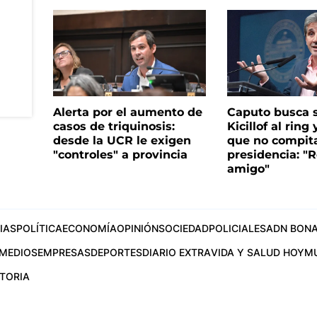
Alerta por el aumento de
Caputo busca s
casos de triquinosis:
Kicillof al ring 
desde la UCR le exigen
que no compita
"controles" a provincia
presidencia: "R
amigo"
IAS
POLÍTICA
ECONOMÍA
OPINIÓN
SOCIEDAD
POLICIALES
ADN BONA
MEDIOS
EMPRESAS
DEPORTES
DIARIO EXTRA
VIDA Y SALUD HOY
M
STORIA