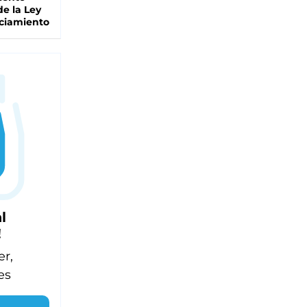
de la Ley
ciamiento
l
!
er,
es