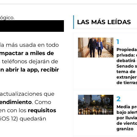
LAS MÁS LEÍDAS
ría más usada en todo
Propied
impactar a miles de
privada:
debatirá 
s teléfonos dejarán de
Senado s
 abrir la app, recibir
tema de 
extranjer
de tierra
 actualizaciones que
 rendimiento
. Como
Media pr
en con los
requisitos
bajo aler
por lluvi
 iOS 12) quedarán
de viento
granizo