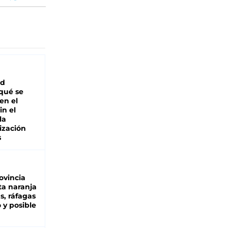
ad
 qué se
en el
in el
la
ización
s
ovincia
ta naranja
as, ráfagas
 y posible