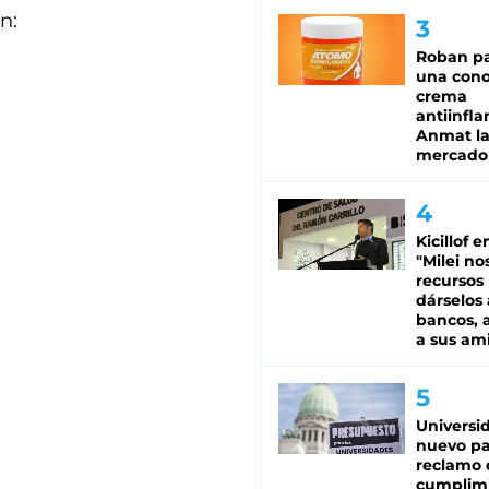
n:
Roban pa
una cono
crema
antiinfla
Anmat la 
mercado
Kicillof e
"Milei no
recursos
dárselos 
bancos, a
a sus am
Universi
nuevo pa
reclamo 
cumplim