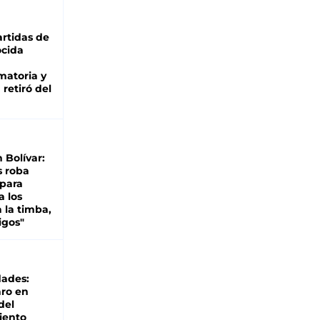
rtidas de
cida
matoria y
retiró del
n Bolívar:
s roba
 para
a los
 la timba,
igos"
dades:
ro en
del
iento