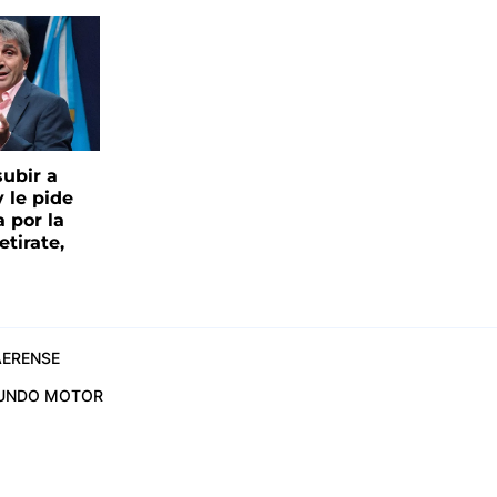
ubir a
y le pide
 por la
etirate,
ERENSE
UNDO MOTOR