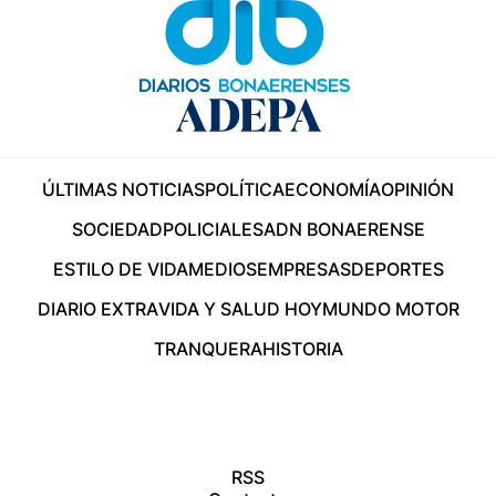
ÚLTIMAS NOTICIAS
POLÍTICA
ECONOMÍA
OPINIÓN
SOCIEDAD
POLICIALES
ADN BONAERENSE
ESTILO DE VIDA
MEDIOS
EMPRESAS
DEPORTES
DIARIO EXTRA
VIDA Y SALUD HOY
MUNDO MOTOR
TRANQUERA
HISTORIA
RSS