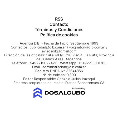
RSS
Contacto
Términos y Condiciones
Política de cookies
Agencia DIB - Fecha de Inicio: Septiembre 1993
Contactos:
publicidad@dib.com.ar
/
vpignaton@dib.com.ar
/
avisosdib@gmail.com
Dirección de las oficinas: Calle 48 Nº 726 Piso 4, La Plata; Provincia
de Buenos Aires, Argentina
Teléfono: +5492215022421 - Whatsapp: +5492215031783
Email:
administracion@dib.com.ar
Registro DNDA Nº 32644856
Nº de edición: 9.890
Editor Responsable: Gonzalo Julián Irazoqui
Empresa propietaria del medio: Diarios Bonaerenses SA