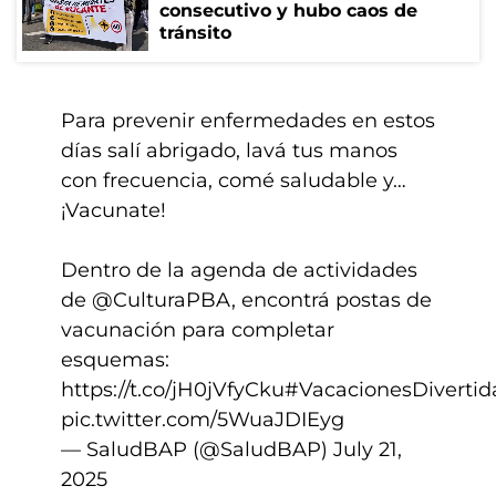
consecutivo y hubo caos de
tránsito
Para prevenir enfermedades en estos
días salí abrigado, lavá tus manos
con frecuencia, comé saludable y…
¡Vacunate!
Dentro de la agenda de actividades
de
@CulturaPBA
, encontrá postas de
vacunación para completar
esquemas:
https://t.co/jH0jVfyCku
#VacacionesDivertid
pic.twitter.com/5WuaJDIEyg
— SaludBAP (@SaludBAP)
July 21,
2025