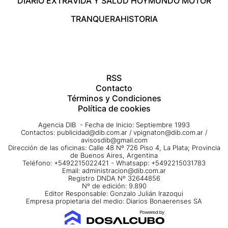
DIARIO EXTRA
VIDA Y SALUD HOY
MUNDO MOTOR
TRANQUERA
HISTORIA
RSS
Contacto
Términos y Condiciones
Política de cookies
Agencia DIB - Fecha de Inicio: Septiembre 1993
Contactos:
publicidad@dib.com.ar
/
vpignaton@dib.com.ar
/
avisosdib@gmail.com
Dirección de las oficinas: Calle 48 Nº 726 Piso 4, La Plata; Provincia
de Buenos Aires, Argentina
Teléfono: +5492215022421 - Whatsapp: +5492215031783
Email:
administracion@dib.com.ar
Registro DNDA Nº 32644856
Nº de edición: 9.890
Editor Responsable: Gonzalo Julián Irazoqui
Empresa propietaria del medio: Diarios Bonaerenses SA