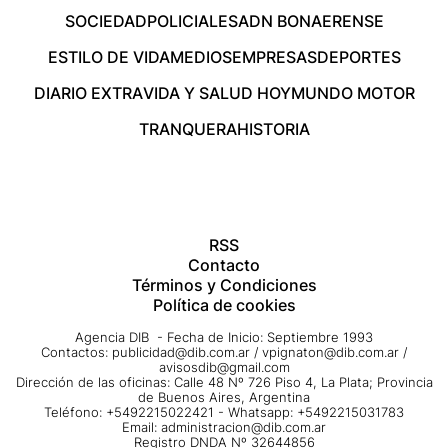
SOCIEDAD
POLICIALES
ADN BONAERENSE
ESTILO DE VIDA
MEDIOS
EMPRESAS
DEPORTES
DIARIO EXTRA
VIDA Y SALUD HOY
MUNDO MOTOR
TRANQUERA
HISTORIA
RSS
Contacto
Términos y Condiciones
Política de cookies
Agencia DIB - Fecha de Inicio: Septiembre 1993
Contactos:
publicidad@dib.com.ar
/
vpignaton@dib.com.ar
/
avisosdib@gmail.com
Dirección de las oficinas: Calle 48 Nº 726 Piso 4, La Plata; Provincia
de Buenos Aires, Argentina
Teléfono: +5492215022421 - Whatsapp: +5492215031783
Email:
administracion@dib.com.ar
Registro DNDA Nº 32644856