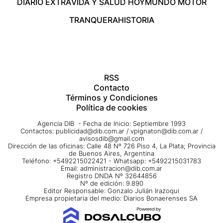
DIARIO EXTRA
VIDA Y SALUD HOY
MUNDO MOTOR
TRANQUERA
HISTORIA
RSS
Contacto
Términos y Condiciones
Política de cookies
Agencia DIB - Fecha de Inicio: Septiembre 1993
Contactos:
publicidad@dib.com.ar
/
vpignaton@dib.com.ar
/
avisosdib@gmail.com
Dirección de las oficinas: Calle 48 Nº 726 Piso 4, La Plata; Provincia
de Buenos Aires, Argentina
Teléfono: +5492215022421 - Whatsapp: +5492215031783
Email:
administracion@dib.com.ar
Registro DNDA Nº 32644856
Nº de edición: 9.890
Editor Responsable: Gonzalo Julián Irazoqui
Empresa propietaria del medio: Diarios Bonaerenses SA