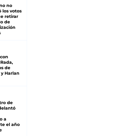
rno no
 los votos
e retirar
lo de
ización
s
 con
 Rada,
os de
 y Harlan
tro de
adelantó
o a
te el año
e