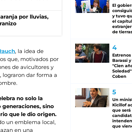
El gobie
consiguió
y tuvo qu
aranja por lluvias,
el capítu
granizo
extranjer
de tierra
 Rauch
, la idea de
Estrenos
nos que, motivados por
Barassi y
"Cien añ
ones de avicultores y
Soledad"
, lograron dar forma a
Coben
nombre.
lebra no solo la
Un minis
Kicillof 
o generaciones, sino
que será
io que le dio origen.
candidat
intenden
ndo un emblema local,
que vien
elazan en una