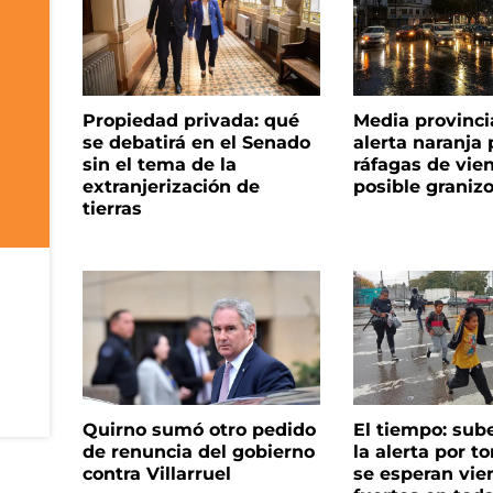
Propiedad privada: qué
Media provinci
se debatirá en el Senado
alerta naranja p
sin el tema de la
ráfagas de vie
extranjerización de
posible graniz
tierras
Quirno sumó otro pedido
El tiempo: sub
de renuncia del gobierno
la alerta por t
contra Villarruel
se esperan vie