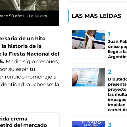
LAS MÁS LEÍDAS
hace 50 años. - La Nueva
rsario de un hito
Juan Pabl
a historia de la
único pa
llegó a la
e la Fiesta Nacional del
Argentin
75.
Medio siglo después,
or su espíritu
ber rendido homenaje a
Diputado
identidad rauchense: la
presenta
proyecto
las mult
impagas
impidan 
carnet d
cida crema
retiró del mercado