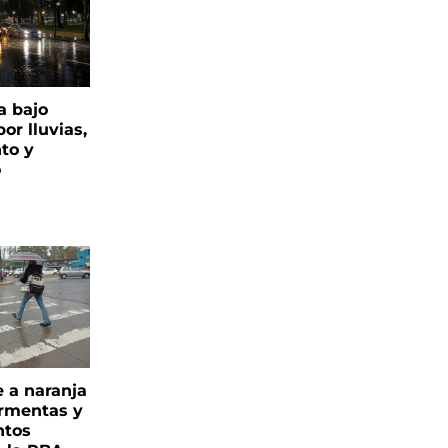
a bajo
or lluvias,
nto y
o
e a naranja
ormentas y
ntos