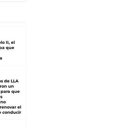
o II, el
pa que
a
s de LLA
ron un
 para que
as
 no
renovar el
e conducir