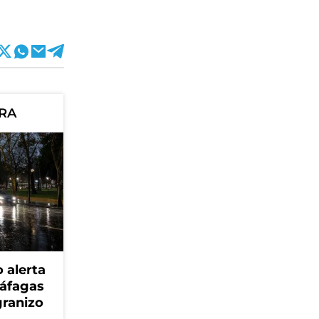
ORA
 alerta
ráfagas
granizo