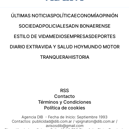
ÚLTIMAS NOTICIAS
POLÍTICA
ECONOMÍA
OPINIÓN
SOCIEDAD
POLICIALES
ADN BONAERENSE
ESTILO DE VIDA
MEDIOS
EMPRESAS
DEPORTES
DIARIO EXTRA
VIDA Y SALUD HOY
MUNDO MOTOR
TRANQUERA
HISTORIA
RSS
Contacto
Términos y Condiciones
Política de cookies
Agencia DIB - Fecha de Inicio: Septiembre 1993
Contactos:
publicidad@dib.com.ar
/
vpignaton@dib.com.ar
/
avisosdib@gmail.com