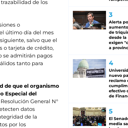
trazabilidad de los
Alerta po
siones o
aumento
 el último día del mes
de triqui
desde la
siguiente, salvo que el
exigen "c
s o tarjeta de crédito,
a provinc
o se admitirán pagos
álidos tanto para
Universi
nuevo pa
reclamo 
ad de que el organismo
cumplim
efectivo 
ro Especial del
de Finan
a Resolución General N°
detecten datos
ntegridad de la
El Senad
media sa
tos por los