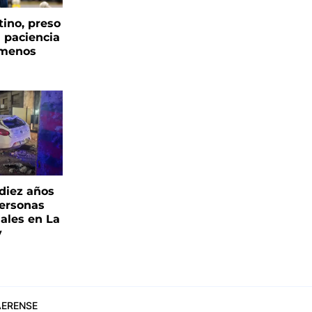
tino, preso
a paciencia
 menos
 diez años
personas
iales en La
y
ERENSE