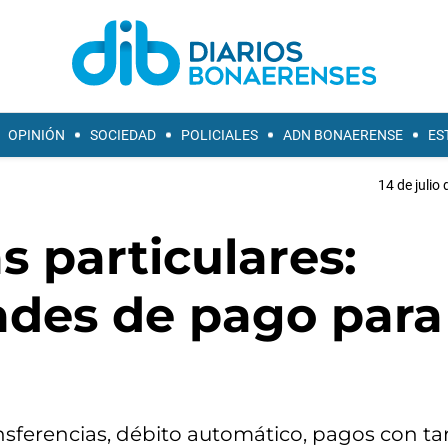
OPINIÓN
SOCIEDAD
POLICIALES
ADN BONAERENSE
ES
14 de julio
s particulares:
des de pago para 
nsferencias, débito automático, pagos con tar