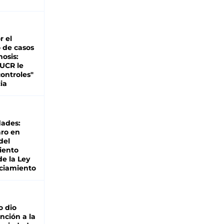
r el
 de casos
nosis:
 UCR le
ontroles"
ia
dades:
ro en
del
iento
de la Ley
ciamiento
o dio
nción a la