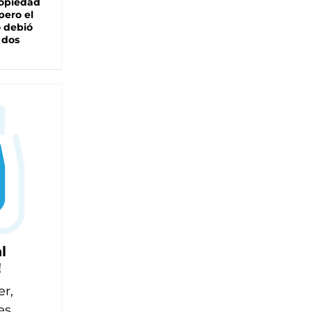
ropiedad
pero el
 debió
 dos
l
!
er,
es