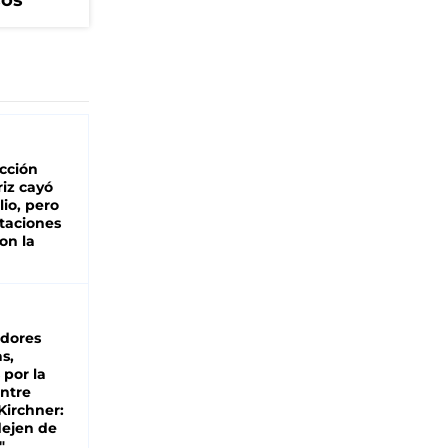
cos
cción
iz cayó
lio, pero
rtaciones
on la
d
dores
s,
 por la
entre
 Kirchner:
dejen de
"