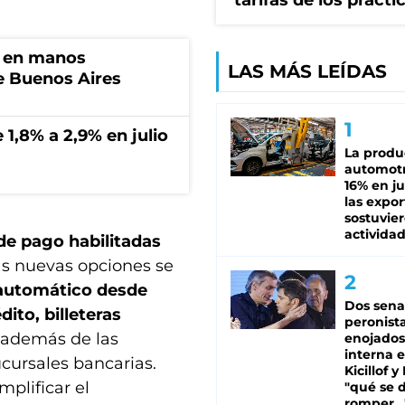
tarifas de los prácti
n en manos
LAS MÁS LEÍDAS
de Buenos Aires
 1,8% a 2,9% en julio
La produ
automotr
16% en ju
las expo
sostuvier
activida
de pago habilitadas
las nuevas opciones se
 automático desde
Dos sena
ito, billeteras
peronista
, además de las
enojados
interna 
cursales bancarias.
Kicillof y
plificar el
"qué se 
romper...