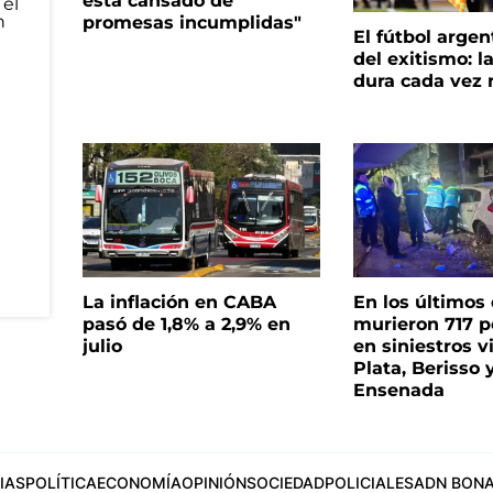
está cansado de
promesas incumplidas"
El fútbol argen
del exitismo: l
dura cada vez
La inflación en CABA
En los últimos
pasó de 1,8% a 2,9% en
murieron 717 
julio
en siniestros v
Plata, Berisso 
Ensenada
IAS
POLÍTICA
ECONOMÍA
OPINIÓN
SOCIEDAD
POLICIALES
ADN BONA