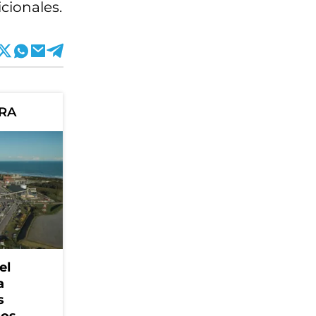
cionales.
ORA
el
a
s