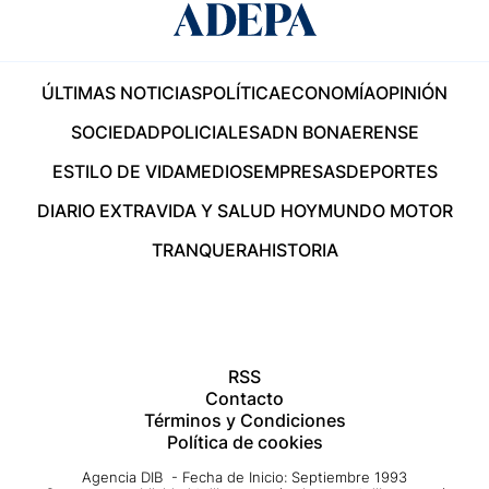
ÚLTIMAS NOTICIAS
POLÍTICA
ECONOMÍA
OPINIÓN
SOCIEDAD
POLICIALES
ADN BONAERENSE
ESTILO DE VIDA
MEDIOS
EMPRESAS
DEPORTES
DIARIO EXTRA
VIDA Y SALUD HOY
MUNDO MOTOR
TRANQUERA
HISTORIA
RSS
Contacto
Términos y Condiciones
Política de cookies
Agencia DIB - Fecha de Inicio: Septiembre 1993