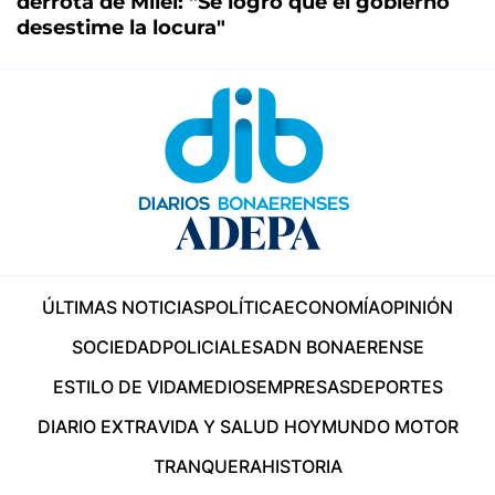
derrota de Milei: "Se logró que el gobierno
desestime la locura"
ÚLTIMAS NOTICIAS
POLÍTICA
ECONOMÍA
OPINIÓN
SOCIEDAD
POLICIALES
ADN BONAERENSE
ESTILO DE VIDA
MEDIOS
EMPRESAS
DEPORTES
DIARIO EXTRA
VIDA Y SALUD HOY
MUNDO MOTOR
TRANQUERA
HISTORIA