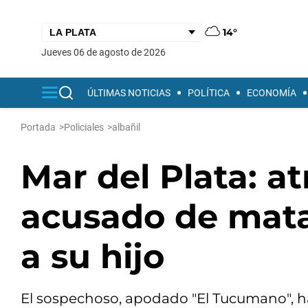
14°
jueves 06 de agosto de 2026
ÚLTIMAS NOTICIAS
POLÍTICA
ECONOMÍA
Portada
>
Policiales
>
albañil
Mar del Plata: a
acusado de matar
a su hijo
El sospechoso, apodado "El Tucumano", habr