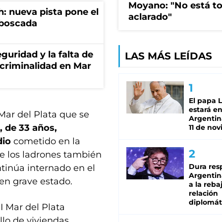
Moyano: "No está t
: nueva pista pone el
aclarado"
mboscada
guridad y la falta de
LAS MÁS LEÍDAS
 criminalidad en Mar
El papa 
estará en
Mar del Plata que se
Argentina
 de 33 años,
11 de no
dio
cometido en la
e los ladrones también
Dura res
ontinúa internado en el
Argentina
en grave estado.
a la reba
relación
diplomát
I Mar del Plata
llo de viviendas