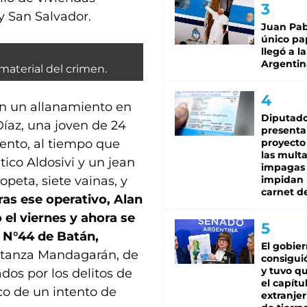
y San Salvador.
Juan Pabl
único pa
llegó a la
Argentin
material del crimen.
ron un allanamiento en
Diputado
íaz, una joven de 24
presenta
ento, al tiempo que
proyecto
las mult
ico Aldosivi y un jean
impagas
peta, siete vainas, y
impidan 
carnet d
ras ese operativo, Alan
 el viernes y ahora se
a N°44 de Batán,
El gobie
nstanza Mandagarán, de
consiguió
y tuvo qu
dos por los delitos de
el capítu
co de un intento de
extranjer