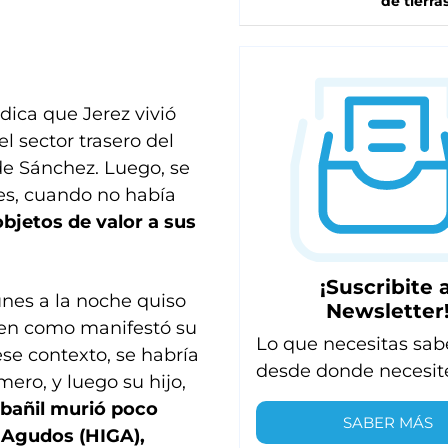
de tierra
dica que Jerez vivió
 sector trasero del
de Sánchez. Luego, se
des, cuando no había
objetos de valor a sus
¡Suscribite a
unes a la noche quiso
Newsletter
ien como manifestó su
Lo que necesitas sab
ese contexto, se habría
desde donde necesit
mero, y luego su hijo,
lbañil murió poco
SABER MÁS
e Agudos (HIGA),