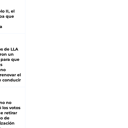
o II, el
pa que
a
s de LLA
ron un
 para que
as
 no
renovar el
e conducir
rno no
 los votos
e retirar
lo de
ización