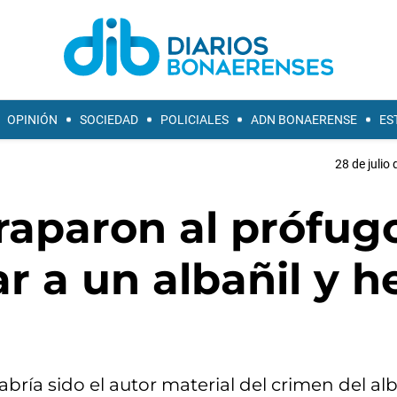
OPINIÓN
SOCIEDAD
POLICIALES
ADN BONAERENSE
ES
28 de julio
traparon al prófug
 a un albañil y he
ía sido el autor material del crimen del alba