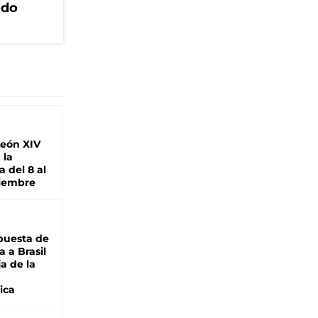
odo
León XIV
 la
 del 8 al
viembre
puesta de
 a Brasil
ja de la
ica