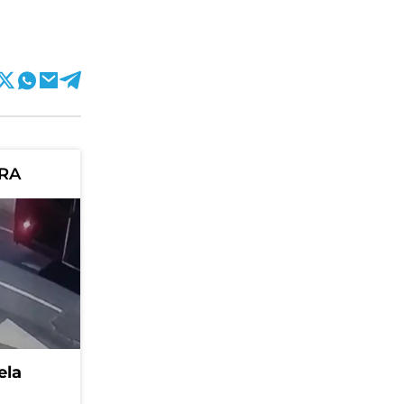
ORA
ela