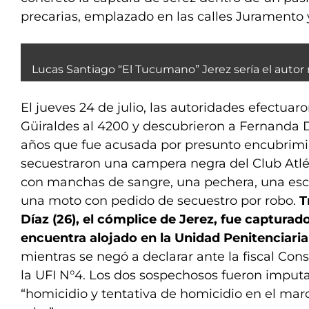
precarias, emplazado en las calles Juramento 
Lucas Santiago “El Tucumano” Jerez sería el autor 
El jueves 24 de julio, las autoridades efectua
Güiraldes al 4200 y descubrieron a Fernanda D
años que fue acusada por presunto encubrimi
secuestraron una campera negra del Club Atlét
con manchas de sangre, una pechera, una esco
una moto con pedido de secuestro por robo.
T
Díaz (26), el cómplice de Jerez, fue capturado
encuentra alojado en la Unidad Penitenciari
mientras se negó a declarar ante la fiscal Co
la UFI N°4. Los dos sospechosos fueron imputa
“homicidio y tentativa de homicidio en el mar