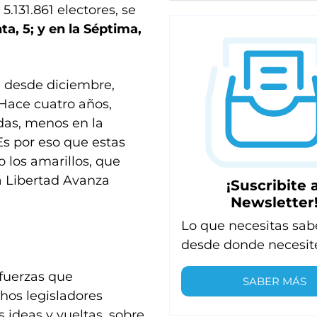
.131.861 electores, se
ta, 5; y en la Séptima,
a desde diciembre,
 Hace cuatro años,
das, menos en la
s por eso que estas
o los amarillos, que
a Libertad Avanza
¡Suscribite a
Newsletter
Lo que necesitas sab
desde donde necesit
fuerzas que
SABER MÁS
hos legisladores
 ideas y vueltas, sobre