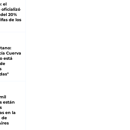
: el
oficializó
 del 20%
ifas de los
tano:
cía Cuerva
o está
 de
s
das"
mil
s están
s
as en la
a de
ires