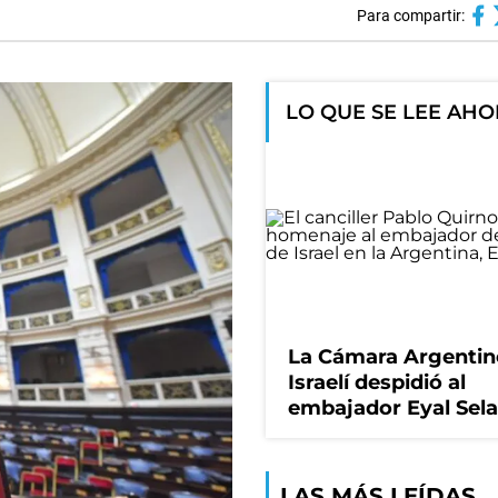
Para compartir:
LO QUE SE LEE AH
La Cámara Argentin
Israelí despidió al
embajador Eyal Sela
LAS MÁS LEÍDAS