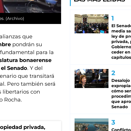
s. (Archivo)
El Senad
media sa
 alianzas que
ley de p
privada, 
mbre
pondrán su
Gobierno
 fundamental para la
ceder en
capítulos
islatura bonaerense
 el Senado
. Y del
enario que transitará
Desalojo
al. Pero también será
expropia
cómo ser
 libertarios con
procedi
do Rocha.
que apro
Senado
ropiedad privada,
Conflicto