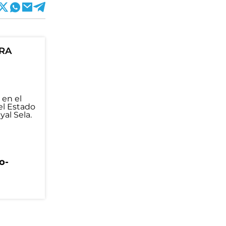
ORA
o-