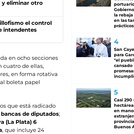
 y eliminar otro
portuario
Gobierno 
la rebaja
en las tar
illofismo el control
prácticos
de intendentes
San Caye
para Gar
dida en ocho secciones
"el puebl
cansado
 cuatro de ellas,
promesa
res, en forma rotativa
incumpli
nal boleta papel
Casi 290 
hectárea
los que está radicado
en mano
 bancas de diputados
;
extranjer
provinci
va (La Plata) 6
Buenos A
a
, que incluye 24