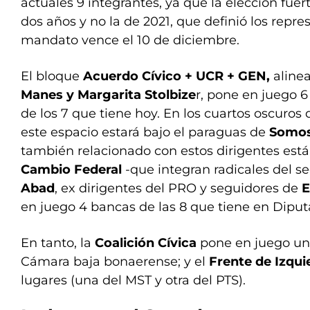
actuales 9 integrantes, ya que la elección fuer
dos años y no la de 2021, que definió los repr
mandato vence el 10 de diciembre.
El bloque
Acuerdo Cívico + UCR + GEN,
aline
Manes y Margarita Stolbize
r, pone en juego 
de los 7 que tiene hoy. En los cuartos oscuros 
este espacio estará bajo el paraguas de
Somos
también relacionado con estos dirigentes est
Cambio Federal
-que integran radicales del s
Abad
, ex dirigentes del PRO y seguidores de
E
en juego 4 bancas de las 8 que tiene en Diput
En tanto, la
Coalición Cívica
pone en juego un
Cámara baja bonaerense; y el
Frente de Izqu
lugares (una del MST y otra del PTS).