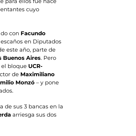
te para ellos fue hace
esentantes cuyo
ado con
Facundo
6 escaños en Diputados
de este año, parte de
 Buenos Aires
. Pero
á el bloque
UCR-
ector de
Maximiliano
milio Monzó
– y pone
ados.
a de sus 3 bancas en la
ierda
arriesga sus dos