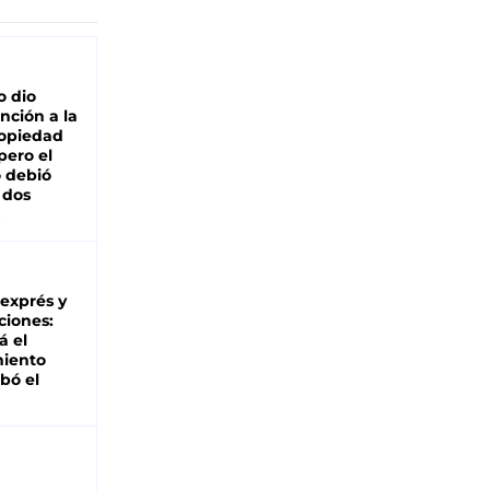
o dio
nción a la
ropiedad
pero el
 debió
 dos
 exprés y
ciones:
á el
miento
bó el