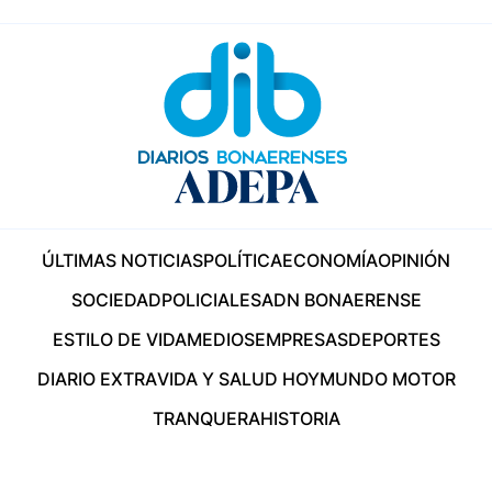
ÚLTIMAS NOTICIAS
POLÍTICA
ECONOMÍA
OPINIÓN
SOCIEDAD
POLICIALES
ADN BONAERENSE
ESTILO DE VIDA
MEDIOS
EMPRESAS
DEPORTES
DIARIO EXTRA
VIDA Y SALUD HOY
MUNDO MOTOR
TRANQUERA
HISTORIA