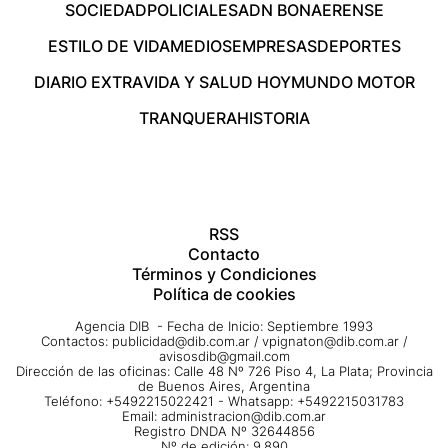
SOCIEDAD
POLICIALES
ADN BONAERENSE
ESTILO DE VIDA
MEDIOS
EMPRESAS
DEPORTES
DIARIO EXTRA
VIDA Y SALUD HOY
MUNDO MOTOR
TRANQUERA
HISTORIA
RSS
Contacto
Términos y Condiciones
Política de cookies
Agencia DIB - Fecha de Inicio: Septiembre 1993
Contactos:
publicidad@dib.com.ar
/
vpignaton@dib.com.ar
/
avisosdib@gmail.com
Dirección de las oficinas: Calle 48 Nº 726 Piso 4, La Plata; Provincia
de Buenos Aires, Argentina
Teléfono: +5492215022421 - Whatsapp: +5492215031783
Email:
administracion@dib.com.ar
Registro DNDA Nº 32644856
Nº de edición: 9.890