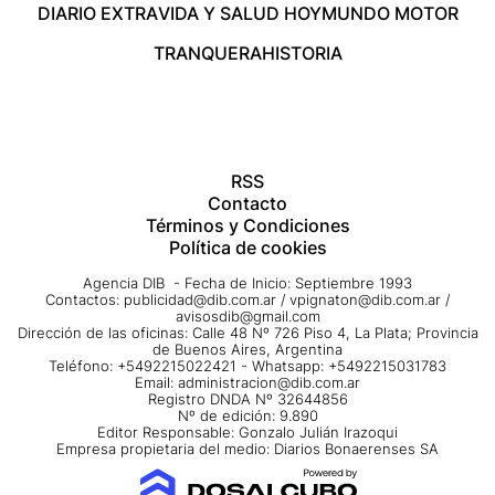
DIARIO EXTRA
VIDA Y SALUD HOY
MUNDO MOTOR
TRANQUERA
HISTORIA
RSS
Contacto
Términos y Condiciones
Política de cookies
Agencia DIB - Fecha de Inicio: Septiembre 1993
Contactos:
publicidad@dib.com.ar
/
vpignaton@dib.com.ar
/
avisosdib@gmail.com
Dirección de las oficinas: Calle 48 Nº 726 Piso 4, La Plata; Provincia
de Buenos Aires, Argentina
Teléfono: +5492215022421 - Whatsapp: +5492215031783
Email:
administracion@dib.com.ar
Registro DNDA Nº 32644856
Nº de edición: 9.890
Editor Responsable: Gonzalo Julián Irazoqui
Empresa propietaria del medio: Diarios Bonaerenses SA