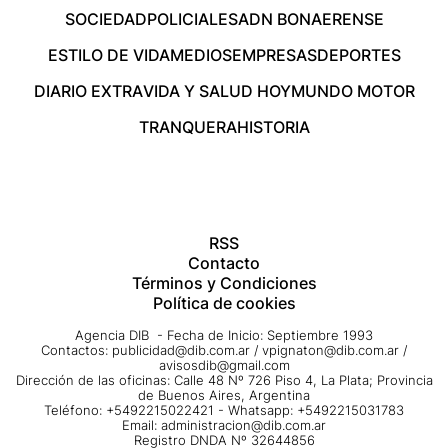
SOCIEDAD
POLICIALES
ADN BONAERENSE
ESTILO DE VIDA
MEDIOS
EMPRESAS
DEPORTES
DIARIO EXTRA
VIDA Y SALUD HOY
MUNDO MOTOR
TRANQUERA
HISTORIA
RSS
Contacto
Términos y Condiciones
Política de cookies
Agencia DIB - Fecha de Inicio: Septiembre 1993
Contactos:
publicidad@dib.com.ar
/
vpignaton@dib.com.ar
/
avisosdib@gmail.com
Dirección de las oficinas: Calle 48 Nº 726 Piso 4, La Plata; Provincia
de Buenos Aires, Argentina
Teléfono: +5492215022421 - Whatsapp: +5492215031783
Email:
administracion@dib.com.ar
Registro DNDA Nº 32644856