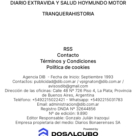
DIARIO EXTRA
VIDA Y SALUD HOY
MUNDO MOTOR
TRANQUERA
HISTORIA
RSS
Contacto
Términos y Condiciones
Política de cookies
Agencia DIB - Fecha de Inicio: Septiembre 1993
Contactos:
publicidad@dib.com.ar
/
vpignaton@dib.com.ar
/
avisosdib@gmail.com
Dirección de las oficinas: Calle 48 Nº 726 Piso 4, La Plata; Provincia
de Buenos Aires, Argentina
Teléfono: +5492215022421 - Whatsapp: +5492215031783
Email:
administracion@dib.com.ar
Registro DNDA Nº 32644856
Nº de edición: 9.890
Editor Responsable: Gonzalo Julián Irazoqui
Empresa propietaria del medio: Diarios Bonaerenses SA