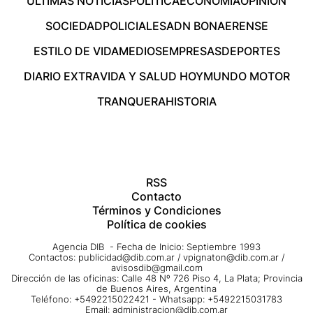
ÚLTIMAS NOTICIAS
POLÍTICA
ECONOMÍA
OPINIÓN
SOCIEDAD
POLICIALES
ADN BONAERENSE
ESTILO DE VIDA
MEDIOS
EMPRESAS
DEPORTES
DIARIO EXTRA
VIDA Y SALUD HOY
MUNDO MOTOR
TRANQUERA
HISTORIA
RSS
Contacto
Términos y Condiciones
Política de cookies
Agencia DIB - Fecha de Inicio: Septiembre 1993
Contactos:
publicidad@dib.com.ar
/
vpignaton@dib.com.ar
/
avisosdib@gmail.com
Dirección de las oficinas: Calle 48 Nº 726 Piso 4, La Plata; Provincia
de Buenos Aires, Argentina
Teléfono: +5492215022421 - Whatsapp: +5492215031783
Email:
administracion@dib.com.ar