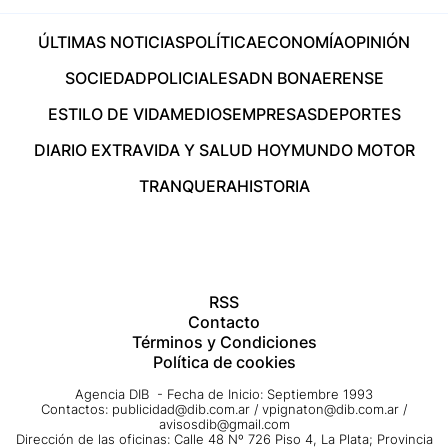
ÚLTIMAS NOTICIAS
POLÍTICA
ECONOMÍA
OPINIÓN
SOCIEDAD
POLICIALES
ADN BONAERENSE
ESTILO DE VIDA
MEDIOS
EMPRESAS
DEPORTES
DIARIO EXTRA
VIDA Y SALUD HOY
MUNDO MOTOR
TRANQUERA
HISTORIA
RSS
Contacto
Términos y Condiciones
Política de cookies
Agencia DIB - Fecha de Inicio: Septiembre 1993
Contactos:
publicidad@dib.com.ar
/
vpignaton@dib.com.ar
/
avisosdib@gmail.com
Dirección de las oficinas: Calle 48 Nº 726 Piso 4, La Plata; Provincia