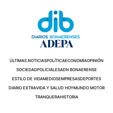
ÚLTIMAS NOTICIAS
POLÍTICA
ECONOMÍA
OPINIÓN
SOCIEDAD
POLICIALES
ADN BONAERENSE
ESTILO DE VIDA
MEDIOS
EMPRESAS
DEPORTES
DIARIO EXTRA
VIDA Y SALUD HOY
MUNDO MOTOR
TRANQUERA
HISTORIA