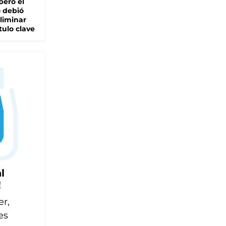
pero el
 debió
liminar
tulo clave
l
!
er,
es