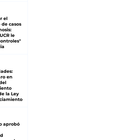
r el
 de casos
nosis:
 UCR le
ontroles"
ia
dades:
ro en
del
iento
de la Ley
ciamiento
o aprobó
ad