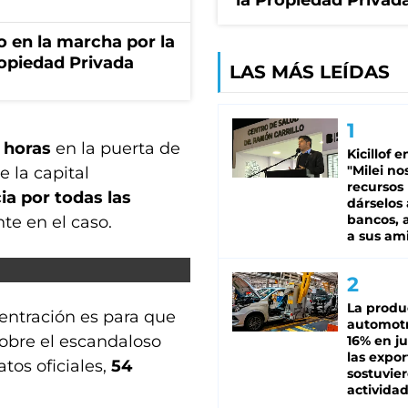
la Propiedad Privad
o en la marcha por la
ropiedad Privada
LAS MÁS LEÍDAS
7 horas
en la puerta de
Kicillof e
"Milei no
e la capital
recursos
cia por todas las
dárselos 
bancos, a
nte en el caso.
a sus am
La produ
centración es para que
automotr
obre el escandaloso
16% en ju
las expo
tos oficiales,
54
sostuvier
activida