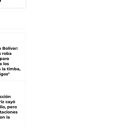
a
n Bolívar:
s roba
 para
a los
 la timba,
igos"
cción
iz cayó
lio, pero
rtaciones
on la
d