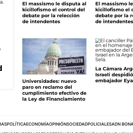
El massismo le disputa al
El massismo le
kicillofismo el control del
kicillofismo el 
debate por la relección
debate por la r
de intendentes
de intendente
o
d
La Cámara Arg
Israelí despidió
embajador Eyal
Universidades: nuevo
paro en reclamo del
cumplimiento efectivo de
la Ley de Financiamiento
IAS
POLÍTICA
ECONOMÍA
OPINIÓN
SOCIEDAD
POLICIALES
ADN BONA