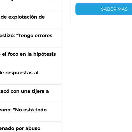
SABER MÁS
de explotación de
eslizó: "Tengo errores
el foco en la hipótesis
de respuestas al
tacó con una tijera a
yano: "No está todo
denado por abuso