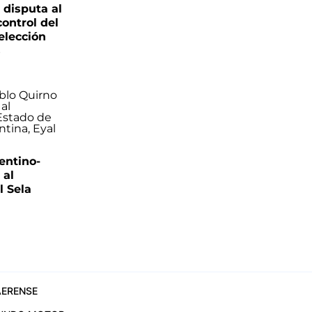
 disputa al
control del
elección
s
entino-
 al
 Sela
ERENSE