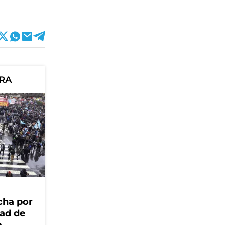
ORA
cha por
dad de