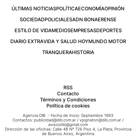
ÚLTIMAS NOTICIAS
POLÍTICA
ECONOMÍA
OPINIÓN
SOCIEDAD
POLICIALES
ADN BONAERENSE
ESTILO DE VIDA
MEDIOS
EMPRESAS
DEPORTES
DIARIO EXTRA
VIDA Y SALUD HOY
MUNDO MOTOR
TRANQUERA
HISTORIA
RSS
Contacto
Términos y Condiciones
Política de cookies
Agencia DIB - Fecha de Inicio: Septiembre 1993
Contactos:
publicidad@dib.com.ar
/
vpignaton@dib.com.ar
/
avisosdib@gmail.com
Dirección de las oficinas: Calle 48 Nº 726 Piso 4, La Plata; Provincia
de Buenos Aires, Argentina