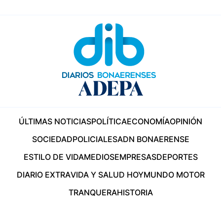
ÚLTIMAS NOTICIAS
POLÍTICA
ECONOMÍA
OPINIÓN
SOCIEDAD
POLICIALES
ADN BONAERENSE
ESTILO DE VIDA
MEDIOS
EMPRESAS
DEPORTES
DIARIO EXTRA
VIDA Y SALUD HOY
MUNDO MOTOR
TRANQUERA
HISTORIA