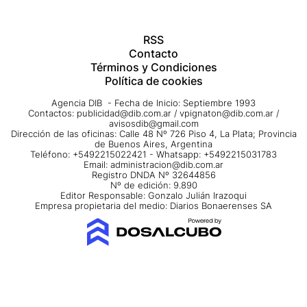
RSS
Contacto
Términos y Condiciones
Política de cookies
Agencia DIB - Fecha de Inicio: Septiembre 1993
Contactos:
publicidad@dib.com.ar
/
vpignaton@dib.com.ar
/
avisosdib@gmail.com
Dirección de las oficinas: Calle 48 Nº 726 Piso 4, La Plata; Provincia
de Buenos Aires, Argentina
Teléfono: +5492215022421 - Whatsapp: +5492215031783
Email:
administracion@dib.com.ar
Registro DNDA Nº 32644856
Nº de edición: 9.890
Editor Responsable: Gonzalo Julián Irazoqui
Empresa propietaria del medio: Diarios Bonaerenses SA