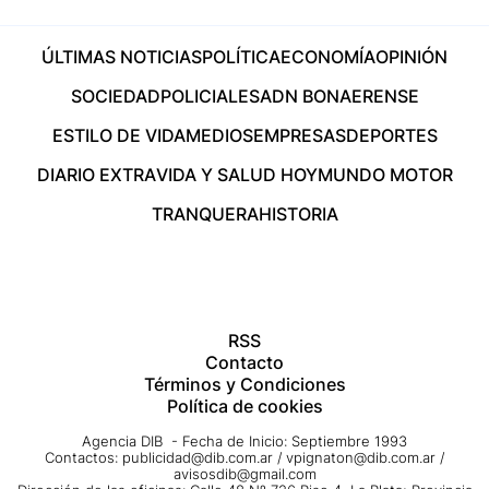
ÚLTIMAS NOTICIAS
POLÍTICA
ECONOMÍA
OPINIÓN
SOCIEDAD
POLICIALES
ADN BONAERENSE
ESTILO DE VIDA
MEDIOS
EMPRESAS
DEPORTES
DIARIO EXTRA
VIDA Y SALUD HOY
MUNDO MOTOR
TRANQUERA
HISTORIA
RSS
Contacto
Términos y Condiciones
Política de cookies
Agencia DIB - Fecha de Inicio: Septiembre 1993
Contactos:
publicidad@dib.com.ar
/
vpignaton@dib.com.ar
/
avisosdib@gmail.com