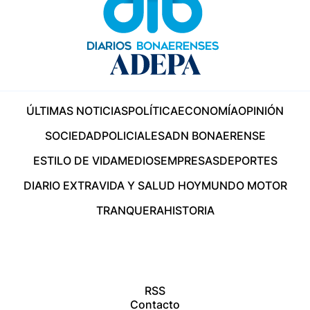
ÚLTIMAS NOTICIAS
POLÍTICA
ECONOMÍA
OPINIÓN
SOCIEDAD
POLICIALES
ADN BONAERENSE
ESTILO DE VIDA
MEDIOS
EMPRESAS
DEPORTES
DIARIO EXTRA
VIDA Y SALUD HOY
MUNDO MOTOR
TRANQUERA
HISTORIA
RSS
Contacto