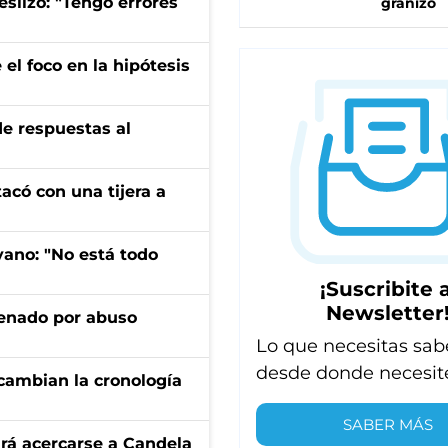
eslizó: "Tengo errores
granizo
el foco en la hipótesis
de respuestas al
tacó con una tijera a
yano: "No está todo
¡Suscribite a
Newsletter
denado por abuso
Lo que necesitas sab
desde donde necesit
cambian la cronología
SABER MÁS
rá acercarse a Candela