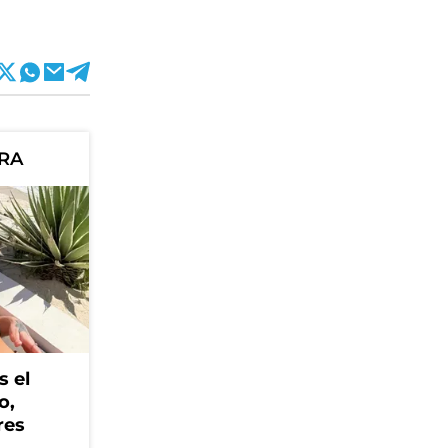
ORA
s el
o,
res