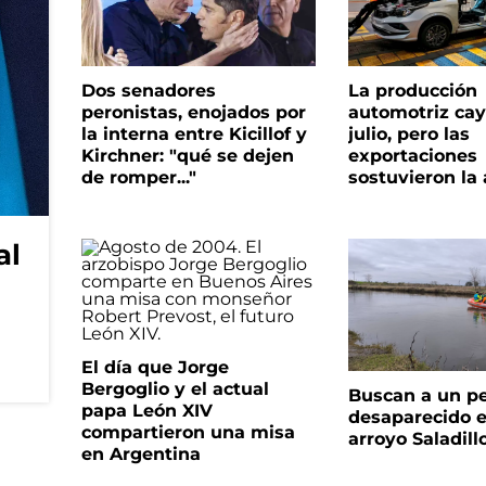
Dos senadores
La producción
peronistas, enojados por
automotriz cay
la interna entre Kicillof y
julio, pero las
Kirchner: "qué se dejen
exportaciones
de romper..."
sostuvieron la 
al
El día que Jorge
Bergoglio y el actual
Buscan a un p
papa León XIV
desaparecido e
compartieron una misa
arroyo Saladill
en Argentina