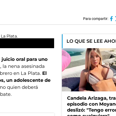
Para compartir:
LO QUE SE LEE AH
 juicio oral para uno
z
, la nena asesinada
brero en La Plata.
El
os, un adolescente de
cano quien deberá
ebate.
Candela Arizaga, tra
episodio con Moyan
deslizó: "Tengo erro