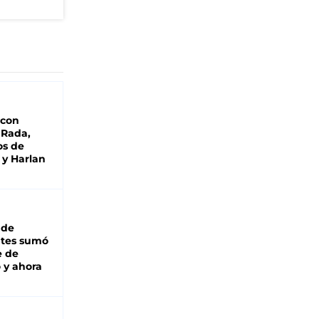
 con
 Rada,
os de
 y Harlan
 de
ntes sumó
e de
 y ahora