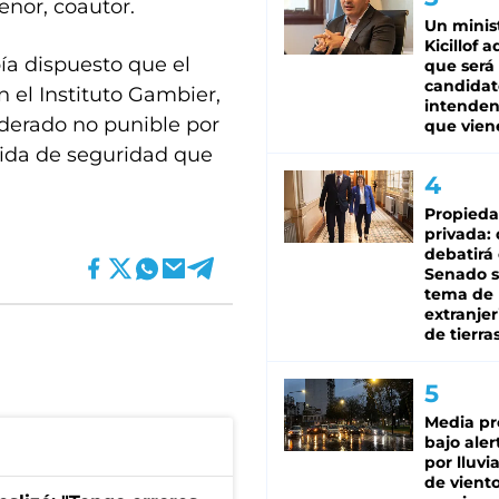
enor, coautor.
Un minis
Kicillof 
bía dispuesto que el
que será
candidat
 el Instituto Gambier,
intenden
derado no punible por
que vien
edida de seguridad que
Propied
privada:
debatirá 
Senado s
tema de 
extranjer
de tierra
Media pr
bajo aler
por lluvi
de viento