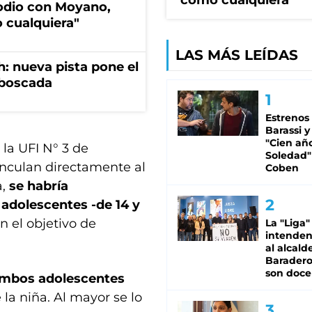
como cualquiera"
sodio con Moyano,
 cualquiera"
LAS MÁS LEÍDAS
: nueva pista pone el
mboscada
Estrenos
Barassi y
"Cien añ
la UFI N° 3 de
Soledad"
inculan directamente al
Coben
a,
se habría
 adolescentes -de 14 y
on el objetivo de
La "Liga"
intende
al alcald
Baradero
son doce
mbos adolescentes
 la niña. Al mayor se lo