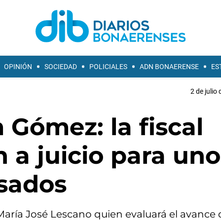
OPINIÓN
SOCIEDAD
POLICIALES
ADN BONAERENSE
ES
2 de julio
 Gómez: la fiscal
n a juicio para un
sados
 María José Lescano quien evaluará el avance 