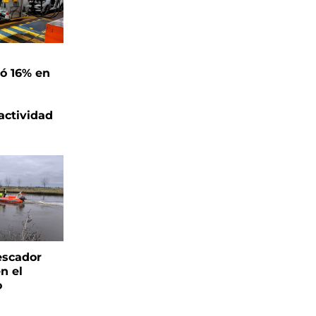
ó 16% en
actividad
escador
n el
o