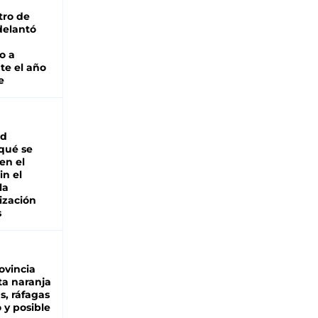
tro de
adelantó
o a
te el año
e
ad
 qué se
en el
in el
la
ización
s
ovincia
ta naranja
as, ráfagas
 y posible