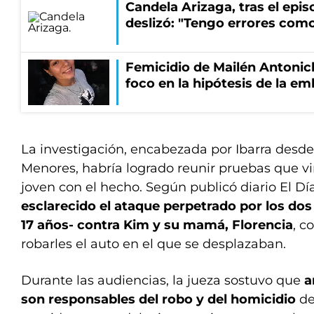
Candela Arizaga, tras el epi
deslizó: "Tengo errores como
Femicidio de Mailén Antonich
foco en la hipótesis de la e
La investigación, encabezada por Ibarra desde 
Menores, habría logrado reunir pruebas que v
joven con el hecho. Según publicó diario El Dí
esclarecido el ataque perpetrado por los dos
17 años- contra Kim y su mamá, Florencia
, c
robarles el auto en el que se desplazaban.
Durante las audiencias, la jueza sostuvo que
a
son responsables del robo y del homicidio
de