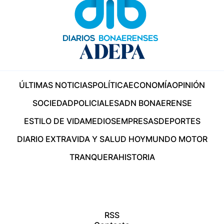
ÚLTIMAS NOTICIAS
POLÍTICA
ECONOMÍA
OPINIÓN
SOCIEDAD
POLICIALES
ADN BONAERENSE
ESTILO DE VIDA
MEDIOS
EMPRESAS
DEPORTES
DIARIO EXTRA
VIDA Y SALUD HOY
MUNDO MOTOR
TRANQUERA
HISTORIA
RSS