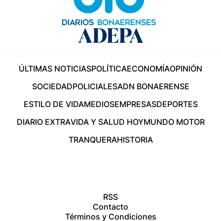
ÚLTIMAS NOTICIAS
POLÍTICA
ECONOMÍA
OPINIÓN
SOCIEDAD
POLICIALES
ADN BONAERENSE
ESTILO DE VIDA
MEDIOS
EMPRESAS
DEPORTES
DIARIO EXTRA
VIDA Y SALUD HOY
MUNDO MOTOR
TRANQUERA
HISTORIA
RSS
Contacto
Términos y Condiciones