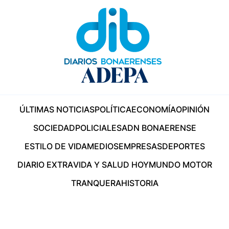
ÚLTIMAS NOTICIAS
POLÍTICA
ECONOMÍA
OPINIÓN
SOCIEDAD
POLICIALES
ADN BONAERENSE
ESTILO DE VIDA
MEDIOS
EMPRESAS
DEPORTES
DIARIO EXTRA
VIDA Y SALUD HOY
MUNDO MOTOR
TRANQUERA
HISTORIA