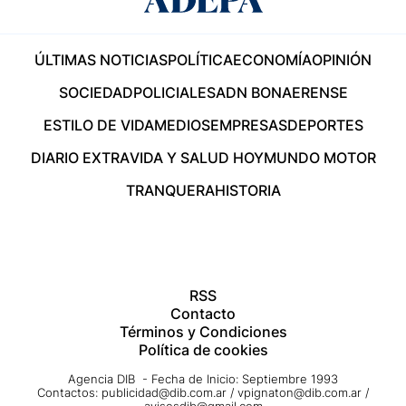
ÚLTIMAS NOTICIAS
POLÍTICA
ECONOMÍA
OPINIÓN
SOCIEDAD
POLICIALES
ADN BONAERENSE
ESTILO DE VIDA
MEDIOS
EMPRESAS
DEPORTES
DIARIO EXTRA
VIDA Y SALUD HOY
MUNDO MOTOR
TRANQUERA
HISTORIA
RSS
Contacto
Términos y Condiciones
Política de cookies
Agencia DIB - Fecha de Inicio: Septiembre 1993
Contactos:
publicidad@dib.com.ar
/
vpignaton@dib.com.ar
/