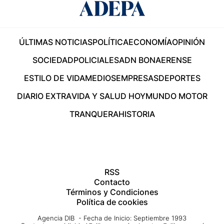
ÚLTIMAS NOTICIAS
POLÍTICA
ECONOMÍA
OPINIÓN
SOCIEDAD
POLICIALES
ADN BONAERENSE
ESTILO DE VIDA
MEDIOS
EMPRESAS
DEPORTES
DIARIO EXTRA
VIDA Y SALUD HOY
MUNDO MOTOR
TRANQUERA
HISTORIA
RSS
Contacto
Términos y Condiciones
Política de cookies
Agencia DIB - Fecha de Inicio: Septiembre 1993