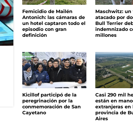
Femicidio de Mailén
Maschwitz: un 
Antonich: las cámaras de
atacado por do
un hotel captaron todo el
Bull Terrier de
episodio con gran
indemnizado c
definición
millones
Kicillof participó de la
Casi 290 mil h
peregrinación por la
están en mano
conmemoración de San
extranjeras en 
Cayetano
provincia de B
Aires