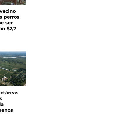
vecino
s perros
be ser
on $2,7
ectáreas
s
la
uenos