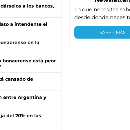
a dárselos a los bancos,
Lo que necesitas sab
desde donde necesit
dato a intendente el
SABER MÁS
bonaerense en la
a bonaerense está peor
e
stá cansado de
ón entre Argentina y
aja del 20% en las