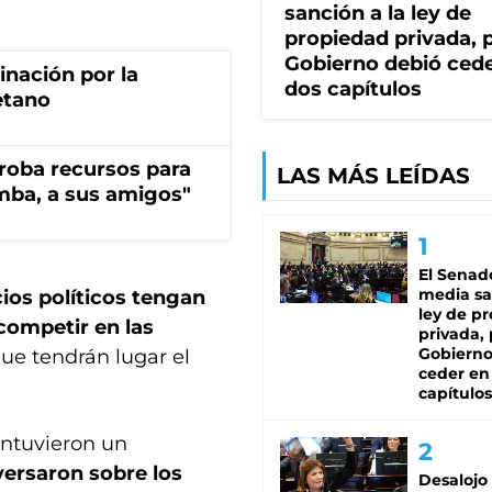
sanción a la ley de
propiedad privada, p
Gobierno debió ced
rinación por la
dos capítulos
etano
s roba recursos para
LAS MÁS LEÍDAS
imba, a sus amigos"
El Senad
media sa
cios políticos tengan
ley de p
 competir en las
privada, 
Gobierno
ue tendrán lugar el
ceder en
capítulos
antuvieron un
ersaron sobre los
Desalojo