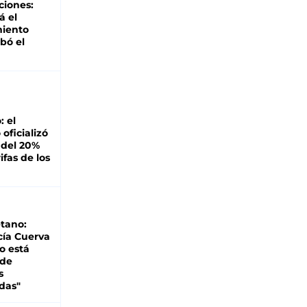
ciones:
á el
miento
bó el
: el
oficializó
 del 20%
ifas de los
tano:
cía Cuerva
o está
 de
s
das"