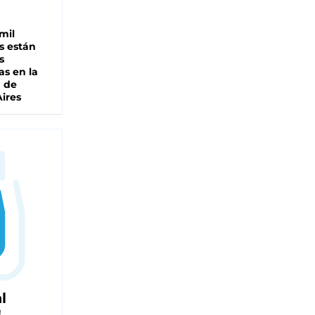
mil
s están
s
as en la
a de
ires
l
!