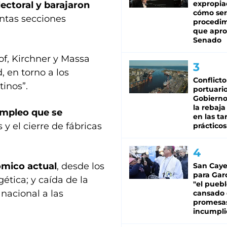
expropia
ectoral y barajaron
cómo ser
intas secciones
procedi
que apro
Senado
llof, Kirchner y Massa
 en torno a los
Conflicto
tinos”.
portuario
Gobierno 
la rebaja
 empleo que se
en las tar
y el cierre de fábricas
prácticos
ómico actual
, desde los
San Caye
para Gar
ética; y caída de la
"el puebl
nacional a las
cansado
promesa
incumpli