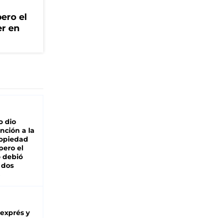
ero el
er en
o dio
nción a la
ropiedad
pero el
 debió
 dos
 exprés y