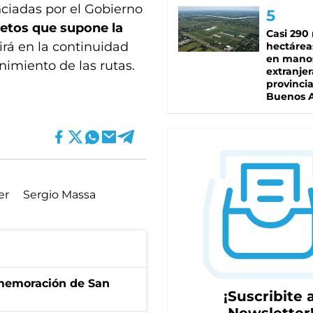
ciadas por el Gobierno
retos que supone la
Casi 290 
rá en la continuidad
hectárea
en mano
imiento de las rutas.
extranjer
provinci
Buenos A
er
Sergio Massa
onmemoración de San
¡Suscribite a
Newsletter