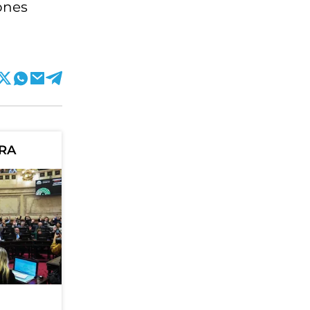
iones
ORA