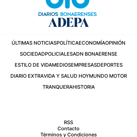
ÚLTIMAS NOTICIAS
POLÍTICA
ECONOMÍA
OPINIÓN
SOCIEDAD
POLICIALES
ADN BONAERENSE
ESTILO DE VIDA
MEDIOS
EMPRESAS
DEPORTES
DIARIO EXTRA
VIDA Y SALUD HOY
MUNDO MOTOR
TRANQUERA
HISTORIA
RSS
Contacto
Términos y Condiciones